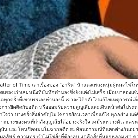
er of Time เล่าเรื่องของ “อาริน” นักแต่งเพลงหนุ่มผู้หมดไฟใน
พลงเก่าเล่มหนึ่งที่บันทึกทำนองซึ่งยังแต่งไม่เสร็จ เมื่อเขาลองเ
ุกครั้งที่เขาบรรเลงทำนองนี้ เขาจะได้กลับไปแก้ไขเหตุการณ์เล็ก
ว่างการยึดติดกับอดีต หรือยอมรับความสูญเสียและเดินหน้าต่อไประ
้าใจว่า บางครั้งสิ่งสำคัญไม่ใช่การย้อนเวลาเพื่อแก้ไขทุกอย่าง แต
งของคนที่กำลังสูญเสียได้อย่างจริงใจ เคมีระหว่างตัวละครหลั
บัน และโทนซีดหม่นในฉากอดีต สะท้อนอารมณ์ที่แตกต่างกันอย่างชั
ไร้ผลลัพธ์ ความทรงจำไม่ใช่สิ่งที่ต้องลบ แต่คือสิ่งที่หล่อหลอมเรา