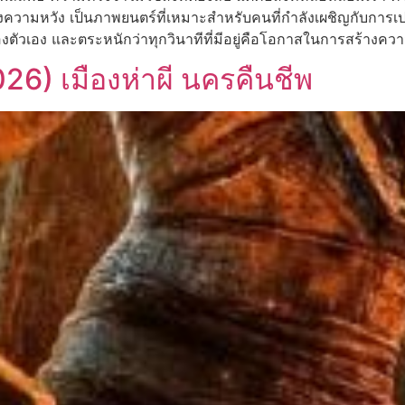
งความหวัง เป็นภาพยนตร์ที่เหมาะสำหรับคนที่กำลังเผชิญกับการเป
จของตัวเอง และตระหนักว่าทุกวินาทีที่มีอยู่คือโอกาสในการสร้า
026) เมืองห่าผี นครคืนชีพ