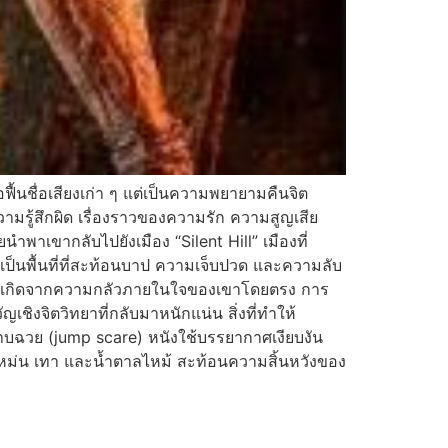
อฟื้นชื่อเสียงเก่า ๆ แต่เป็นความพยายามคืนจิต
ามรู้สึกผิด เรื่องราวของความรัก ความสูญเสีย
พาเขากลับไปยังเมือง “Silent Hill” เมืองที่
่เป็นพื้นที่ที่สะท้อนบาป ความเจ็บปวด และความลับ
เหมือนเกิดจากความกลัวภายในใจของเขาโดยตรง การ
ชิงจิตวิทยาที่กลับมาหนักแน่น สิ่งที่ทำให้
บฉวย (jump scare) หนังใช้บรรยากาศเงียบงัน
สีหม่น เทา และน้ำตาลไหม้ สะท้อนความสิ้นหวังของ