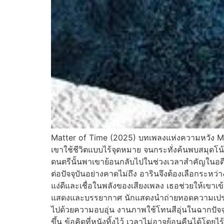
Matter of Time (2025) บทเพลงแห่งความหวัง Matt
เขาใช้ชีวิตแบบไร้จุดหมาย จนกระทั่งค้นพบสมุดโน้ตเ
ดนตรีนั้นพาเขาย้อนกลับไปในช่วงเวลาสำคัญในอดีตท
ต่อปัจจุบันอย่างคาดไม่ถึง อารินจึงต้องเลือกระห
แง่ดีและเชื่อในพลังของเสียงเพลง เธอช่วยให้เขาเข
แสดงและบรรยากาศ นักแสดงนำถ่ายทอดความเปราะบา
ไปด้วยความอบอุ่น งานภาพใช้โทนสีอุ่นในฉากปัจจุ
ขึ้น ข้อคิดที่หนังทิ้งไว้ เวลาไม่อาจย้อนคืนได้โดย