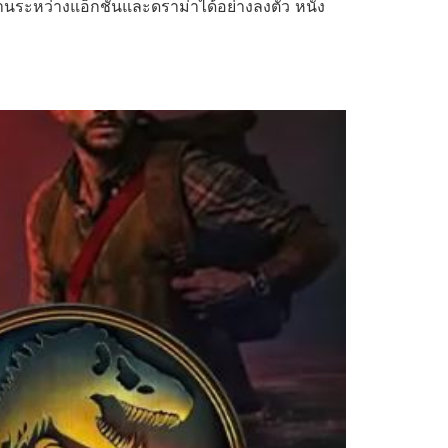
ผสานระหว่างแอ็กชันและดราม่าได้อย่างลงตัว หนัง